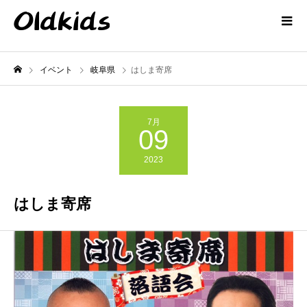
イベント
岐阜県
はしま寄席
7月
09
2023
はしま寄席