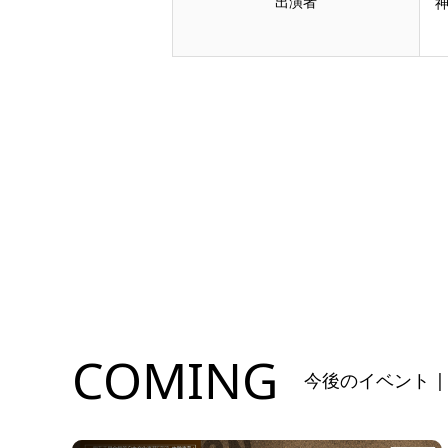
出演者
COMING
今後のイベント |