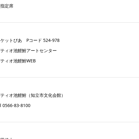
全指定席
ケットぴあ Pコード 524-978
パティオ池鯉鮒アートセンター
ティオ池鯉鮒WEB
パティオ池鯉鮒（知立市文化会館）
el 0566-83-8100