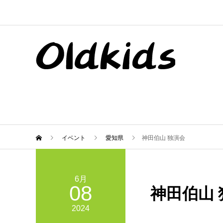
イベント
愛知県
神田伯山 独演会
6月
08
神田伯山 
2024