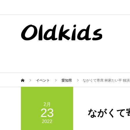
イベント
愛知県
ながくて寄席 林家たい平 独
2月
23
ながくて
2022