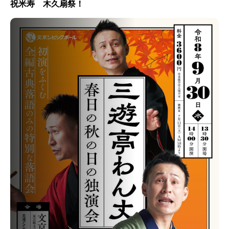
祝米寿 木久扇祭！