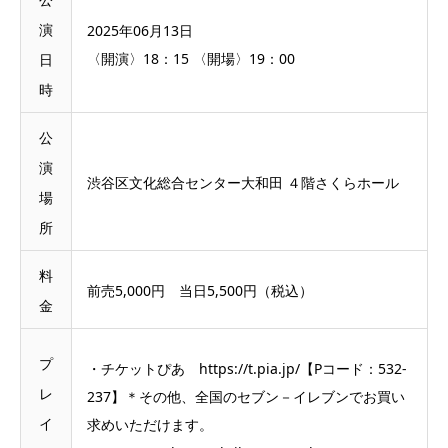
演
2025年06月13日
〈開演〉18：15 〈開場〉19：00
日
時
公
演
渋谷区文化総合センター大和田 ４階さくらホール
場
所
料
前売5,000円 当日5,500円（税込）
金
プ
・チケットぴあ https://t.pia.jp/【Pコード：532-
レ
237】＊その他、全国のセブン－イレブンでお買い
イ
求めいただけます。