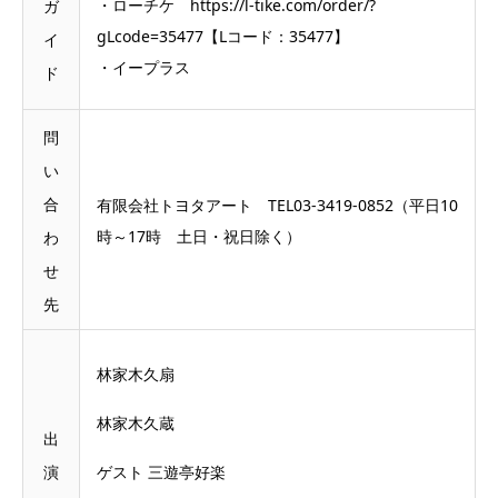
・ローチケ https://l-tike.com/order/?
ガ
gLcode=35477【Lコード：35477】
イ
・イープラス
ド
問
い
合
有限会社トヨタアート TEL03-3419-0852（平日10
時～17時 土日・祝日除く）
わ
せ
先
林家木久扇
林家木久蔵
出
演
ゲスト 三遊亭好楽